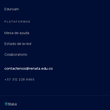
(abre en una pestaña nueva)
Eduroam
(abre en una pestaña nueva)
PLATAFORMAS
Mesa de ayuda
Estado de la red
Colaboratorio
(abre en una pestaña nueva)
contactenos@renata.edu.co
+57 312 228 9465
(abre en una pestaña nueva)
Mapa